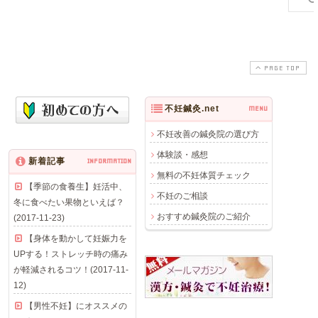
PAGE TOP
不妊鍼灸.net
MENU
不妊改善の鍼灸院の選び方
体験談・感想
新着記事
INFORMATION
無料の不妊体質チェック
【季節の食養生】妊活中、
不妊のご相談
冬に食べたい果物といえば？
おすすめ鍼灸院のご紹介
(2017-11-23)
【身体を動かして妊娠力を
UPする！ストレッチ時の痛み
が軽減されるコツ！(2017-11-
12)
【男性不妊】にオススメの