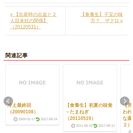
« 【出産時の出血と２
【食養生】子宝の味
人目未妊の関係】
方？ ザクロ »
（20120531）
関連記事
冷え最終回
【食養生】初夏の味覚
【男
（20090108）
－たまねぎ
われ
（20110519）
な薬
2009-02-17
2017-08-24
２）（
2011-05-22
2017-08-12