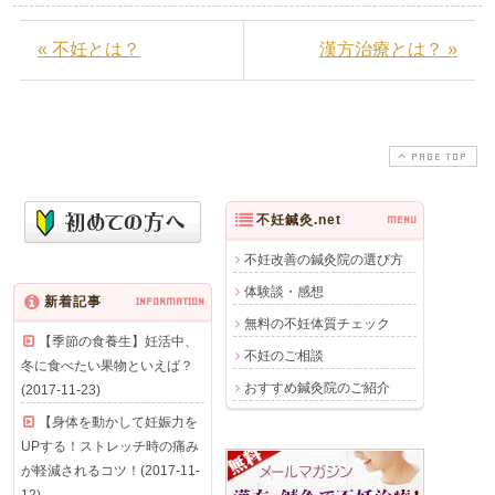
« 不妊とは？
漢方治療とは？ »
PAGE TOP
不妊鍼灸.net
MENU
不妊改善の鍼灸院の選び方
体験談・感想
新着記事
INFORMATION
無料の不妊体質チェック
【季節の食養生】妊活中、
不妊のご相談
冬に食べたい果物といえば？
おすすめ鍼灸院のご紹介
(2017-11-23)
【身体を動かして妊娠力を
UPする！ストレッチ時の痛み
が軽減されるコツ！(2017-11-