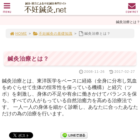
MENU
CONTACT
鍼灸治療とは？
HOME
>
不妊鍼灸の基礎知識
>
鍼灸治療とは？
鍼灸治療とは？
2008-11-26
2017-02-27
鍼灸治療とは、東洋医学をベースに経絡（全身に分布し気血
をめぐらせて生体の恒常性を保っている機構）と経穴（ツ
ボ）を刺激し、身体の不足や有余に働きかけてバランスを保
ち、すべての人がもっている自然治癒力を高める治療法で
す。 一人一人の身体を細かく診断し、あなたに合ったあなた
だけの為の治療を行います。