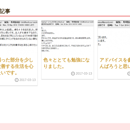
記事
弱った部分を少し
色々ととても勉強にな
アドバイスを
改善する生活を心
りました。
んばろうと思
たいです。
2017-03-13
2017-03-13