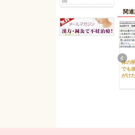
10)
関連
身体の不調はいかに腎
腎臓が悪く妊娠に影響
体の
臓が影響しているかが
があるとは考えてもい
でも
わかりました。
ませんでした
がけ
2017-03-13
2017-03-13