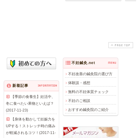
PAGE TOP
不妊鍼灸.net
MENU
不妊改善の鍼灸院の選び方
体験談・感想
新着記事
INFORMATION
無料の不妊体質チェック
【季節の食養生】妊活中、
不妊のご相談
冬に食べたい果物といえば？
おすすめ鍼灸院のご紹介
(2017-11-23)
【身体を動かして妊娠力を
UPする！ストレッチ時の痛み
が軽減されるコツ！(2017-11-