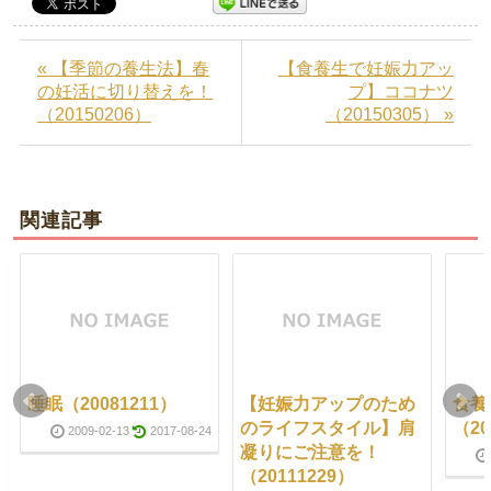
« 【季節の養生法】春
【食養生で妊娠力アッ
の妊活に切り替えを！
プ】ココナツ
（20150206）
（20150305） »
関連記事
睡眠（20081211）
【妊娠力アップのため
食養
のライフスタイル】肩
（20
2009-02-13
2017-08-24
凝りにご注意を！
（20111229）