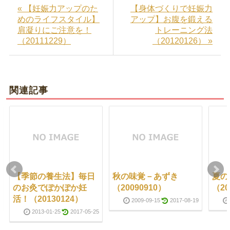
« 【妊娠力アップのた
【身体づくりで妊娠力
めのライフスタイル】
アップ】お腹を鍛える
肩凝りにご注意を！
トレーニング法
（20111229）
（20120126） »
関連記事
【季節の養生法】毎日
秋の味覚－あずき
夏の
のお灸でぽかぽか妊
（20090910）
（20
活！（20130124）
2009-09-15
2017-08-19
2013-01-25
2017-05-25