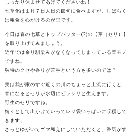
しっかり休ませてあげてくださいね！
七草粥は１月７日人日の節句に食べますが、しばらく
は粗食を心がけるのが◎です。
今日は春の七草とトップバッター(?)の【芹（セリ）】
を取り上げてみましょう。
近年では余り馴染みがなくなってしまっている菜モノ
ですね。
独特のクセや香りが苦手という方も多いのでは？
実は我が家のすぐ近くの川のちょっと上流に行くと、
春になるとセリが水辺にビッシリと生えます。
野生のセリですね。
嬉々として出かけていってレジ袋いっぱいに収穫して
きます。
さっとゆがいてゴマ和えにしていただくと、香気がす