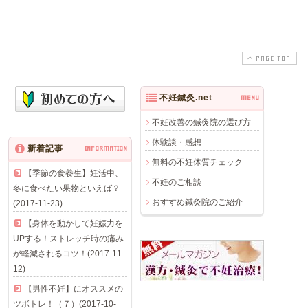
PAGE TOP
不妊鍼灸.net
MENU
不妊改善の鍼灸院の選び方
体験談・感想
新着記事
INFORMATION
無料の不妊体質チェック
【季節の食養生】妊活中、
不妊のご相談
冬に食べたい果物といえば？
おすすめ鍼灸院のご紹介
(2017-11-23)
【身体を動かして妊娠力を
UPする！ストレッチ時の痛み
が軽減されるコツ！(2017-11-
12)
【男性不妊】にオススメの
ツボトレ！（７）(2017-10-