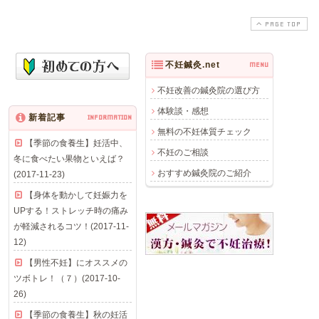
PAGE TOP
不妊鍼灸.net
MENU
不妊改善の鍼灸院の選び方
体験談・感想
新着記事
INFORMATION
無料の不妊体質チェック
【季節の食養生】妊活中、
不妊のご相談
冬に食べたい果物といえば？
おすすめ鍼灸院のご紹介
(2017-11-23)
【身体を動かして妊娠力を
UPする！ストレッチ時の痛み
が軽減されるコツ！(2017-11-
12)
【男性不妊】にオススメの
ツボトレ！（７）(2017-10-
26)
【季節の食養生】秋の妊活