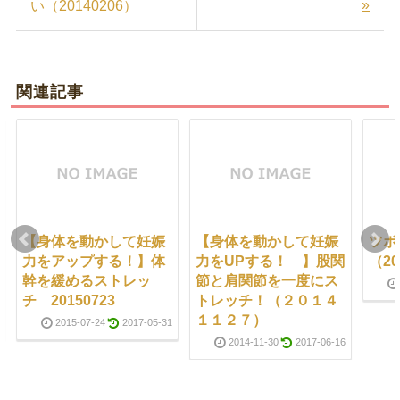
»
い（20140206）
関連記事
【身体を動かして妊娠
【身体を動かして妊娠
ツボ
力をアップする！】体
力をUPする！ 】股関
（20
幹を緩めるストレッ
節と肩関節を一度にス
チ 20150723
トレッチ！（２０１４
１１２７）
2015-07-24
2017-05-31
2014-11-30
2017-06-16