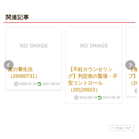
関連記事
夏の養生法
【不妊カウンセリン
【食
（20080731）
グ】判定前の緊張・不
プ】
安コントロール
（20
2009-01-20
2017-08-24
（20120823）
2012-08-24
2017-05-25
PAGE TOP