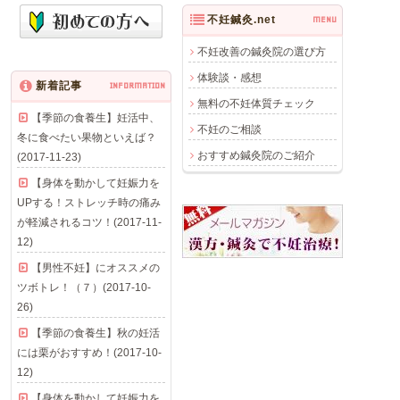
不妊鍼灸.net
MENU
不妊改善の鍼灸院の選び方
体験談・感想
新着記事
INFORMATION
無料の不妊体質チェック
【季節の食養生】妊活中、
不妊のご相談
冬に食べたい果物といえば？
おすすめ鍼灸院のご紹介
(2017-11-23)
【身体を動かして妊娠力を
UPする！ストレッチ時の痛み
が軽減されるコツ！(2017-11-
12)
【男性不妊】にオススメの
ツボトレ！（７）(2017-10-
26)
【季節の食養生】秋の妊活
には栗がおすすめ！(2017-10-
12)
【身体を動かして妊娠力を