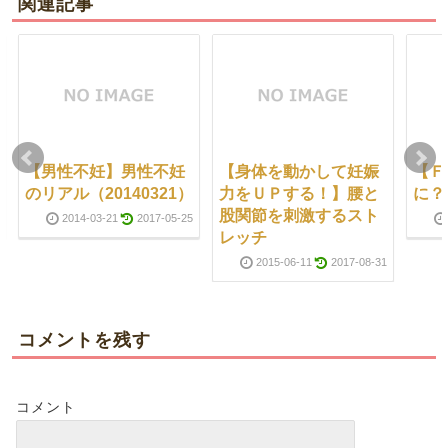
関連記事
【男性不妊】男性不妊
【身体を動かして妊娠
【Ｆ
のリアル（20140321）
力をＵＰする！】腰と
に？（
股関節を刺激するスト
2014-03-21
2017-05-25
レッチ
2015-06-11
2017-08-31
コメントを残す
コメント