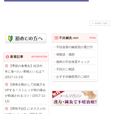
PAGE TOP
不妊鍼灸.net
MENU
不妊改善の鍼灸院の選び方
体験談・感想
新着記事
INFORMATION
無料の不妊体質チェック
【季節の食養生】妊活中、
不妊のご相談
冬に食べたい果物といえば？
おすすめ鍼灸院のご紹介
(2017-11-23)
【身体を動かして妊娠力を
UPする！ストレッチ時の痛み
が軽減されるコツ！(2017-11-
12)
【男性不妊】にオススメの