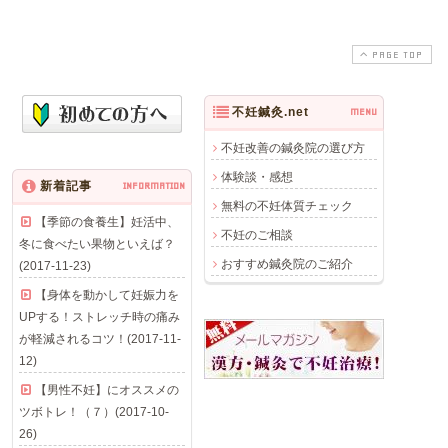
PAGE TOP
不妊鍼灸.net
MENU
不妊改善の鍼灸院の選び方
体験談・感想
新着記事
INFORMATION
無料の不妊体質チェック
【季節の食養生】妊活中、
不妊のご相談
冬に食べたい果物といえば？
おすすめ鍼灸院のご紹介
(2017-11-23)
【身体を動かして妊娠力を
UPする！ストレッチ時の痛み
が軽減されるコツ！(2017-11-
12)
【男性不妊】にオススメの
ツボトレ！（７）(2017-10-
26)